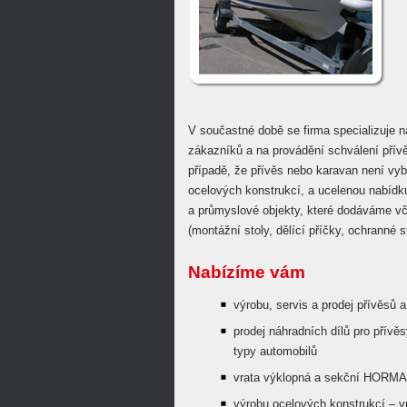
V součastné době se firma specializuje n
zákazníků a na provádění schválení přív
případě, že přívěs nebo karavan není vy
ocelových konstrukcí, a ucelenou nabíd
a průmyslové objekty, které dodáváme vč
(montážní stoly, dělící příčky, ochranné st
Nabízíme vám
výrobu, servis a prodej přívěsů 
prodej náhradních dílů pro přívě
typy automobilů
vrata výklopná a sekční HORMA
výrobu ocelových konstrukcí – vr