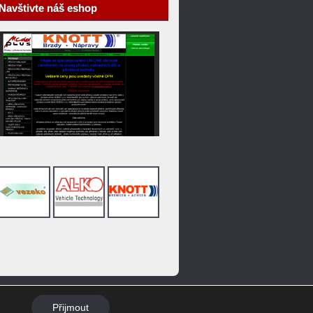
Navštivte náš eshop
jčovna čluny
Naše práce
Kontakty
Přijmout