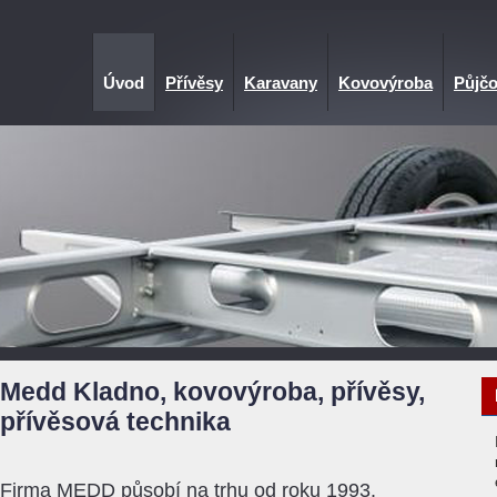
Úvod
Přívěsy
Karavany
Kovovýroba
Půjčo
Medd Kladno, kovovýroba, přívěsy,
přívěsová technika
Firma MEDD působí na trhu od roku 1993.