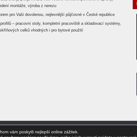
edení montáže, výroba z nerezu
rem pro Vaši dovolenou, nejlevnější půjčovné v České republice
profilů – pracovní stoly, kompletní pracoviště a skladovací systémy,
kříňových celků vhodných i pro bytové použití
om vám poskytli nejlepší online zážitek.
Úvod
Přívěsy
Karavany
Kovovýroba
Pů
ON.CZ