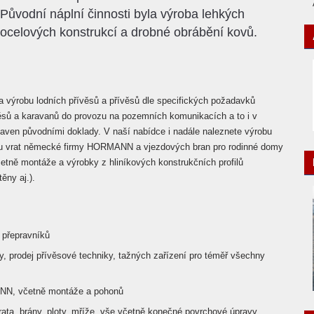
Původní náplní činnosti byla výroba lehkých
ocelových konstrukcí a drobné obrábění kovů.
a výrobu lodních přívěsů a přívěsů dle specifických požadavků
ěsů a karavanů do provozu na pozemních komunikacích a to i v
baven původními doklady. V naší nabídce i nadále naleznete výrobu
ku vrat německé firmy HORMANN a vjezdových bran pro rodinné domy
etně montáže a výrobky z hliníkových konstrukčních profilů
ěny aj.).
a přepravníků
sy, prodej přívěsové techniky, tažných zařízení pro téměř všechny
NN, včetně montáže a pohonů
ata, brány, ploty, mříže, vše včetně konečné povrchové úpravy,