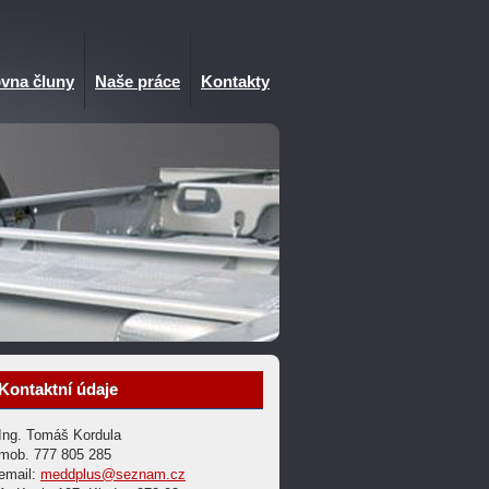
vna čluny
Naše práce
Kontakty
Kontaktní údaje
Ing. Tomáš Kordula
mob. 777 805 285
email:
meddplus@seznam.cz