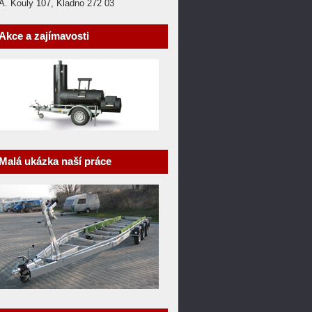
A. Kouly 107, Kladno 272 03
Akce a zajímavosti
Malá ukázka naší práce