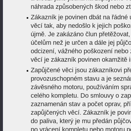
náhrada způsobených škod nebo ztr
Zákazník je povinen dbát na řádné
věcí tak, aby nedošlo k jejich poško
újmě. Je zakázáno člun přetěžovat, 
účelům než je určen a dále jej půjč
odcizení, vážného poškození nebo 
věcí je zákazník povinen okamžitě 
Zapůjčené věci jsou zákazníkovi p
provozuschopném stavu a je sezná
závěsného motoru, používáním správ
celého kompletu. Do smlouvy o zapů
zaznamenán stav a počet oprav, př
zapůjčených věcí. Zákazník je povi
do paliva, který je mu předán půjčov
po vrácení kompletu nebo motoru p