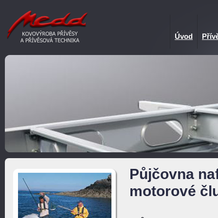
Úvod
Přív
Půjčovna na
motorové čl