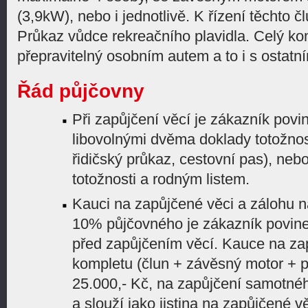
(3,9kW), nebo i jednotlivě. K řízení těchto č
Průkaz vůdce rekreačního plavidla. Celý ko
přepravitelný osobním autem a to i s ostatn
Řád půjčovny
Při zapůjčení věcí je zákazník povi
libovolnými dvěma doklady totožno
řidičský průkaz, cestovní pas), ne
totožnosti a rodným listem.
Kauci na zapůjčené věci a zálohu n
10% půjčovného je zákazník povinen
před zapůjčením věcí. Kauce na za
kompletu (člun + závěsný motor + př
25.000,- Kč, na zapůjčení samotné
a slouží jako jistina na zapůjčené v