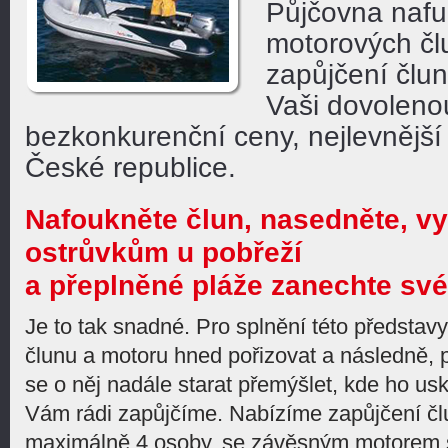
Půjčovna nafu
motorových čl
zapůjčení člu
Vaši dovoleno
bezkonkurenční ceny, nejlevnější
České republice.
Nafoukněte člun, nasedněte, vy
ostrůvkům u pobřeží
a přeplněné pláže zanechte s
Je to tak snadné. Pro splnění této představ
člunu a motoru hned pořizovat a následně,
se o něj nadále starat přemýšlet, kde ho us
Vám rádi zapůjčíme. Nabízíme zapůjčení čl
maximálně 4 osoby, se závěsným motorem